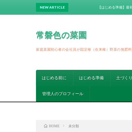
NEW ARTICLE
【はじめる準備】最初に最低限そ
常磐色の菜園
家庭菜園初心者の会社員が固定種（在来種）野菜の無肥料
はじめる前に
はじめる準備
土づく
管理人のプロフィール
未分類
HOME