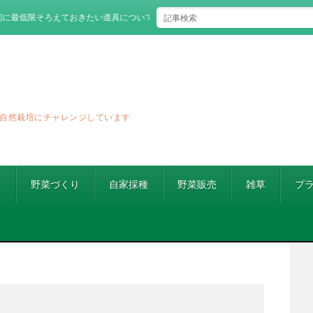
ろえておきたい道具について
自然栽培にチャレンジしています
り
野菜づくり
自家採種
野菜販売
雑草
プ